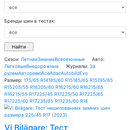
Бренды шин в тестах:
Сезон:
Летние
Зимние
Всесезонные
Авто:
Легковые
Внедорожные
Журналы:
За
рулем
Авторевю
Аce
Adac
Autobild
Evo
Размер:
175/65 R14
185/60 R15
185/65 R15
195/65
R15
205/55 R16
205/60 R16
215/60 R16
215/65
R16
215/55 R17
225/45 R17
225/50 R17
225/65
R17
225/60 R17
235/65 R17
235/60 R18
Vi Bilägare: Тест