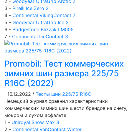
2 -
Goodyear UltraGrip Arctic 2
3 -
Pirelli Ice Zero 2
4 -
Continental VikingContact 7
5 -
Goodyear UltraGrip Ice 2
6 -
Bridgestone Blizzak LM005
7 -
Continental IceContact 3
Promobil: Тест коммерческих
зимних шин размера 225/75
R16C (2022)
16.12.2022 /
Тесты шин 225/75 R16C
Немецкий журнал сравнил характеристики
коммерческих зимних шин шести брендов на снегу,
мокром и сухом асфальте
1 -
Uniroyal Snow Max 3
2 -
Continental VanContact Winter