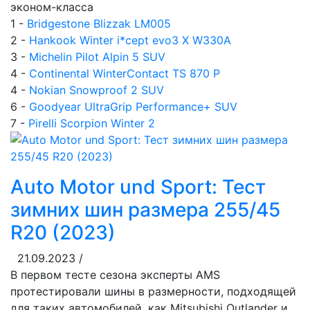
эконом-класса
1 -
Bridgestone Blizzak LM005
2 -
Hankook Winter i*cept evo3 X W330A
3 -
Michelin Pilot Alpin 5 SUV
4 -
Continental WinterContact TS 870 P
4 -
Nokian Snowproof 2 SUV
6 -
Goodyear UltraGrip Performance+ SUV
7 -
Pirelli Scorpion Winter 2
Auto Motor und Sport: Тест
зимних шин размера 255/45
R20 (2023)
21.09.2023 /
В первом тесте сезона эксперты AMS
протестировали шины в размерности, подходящей
для таких автомобилей, как Mitsubishi Outlander и