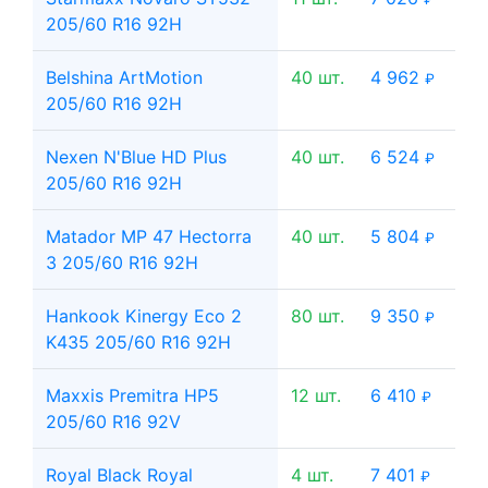
205/60 R16 92H
Belshina ArtMotion
40 шт.
4 962
₽
205/60 R16 92H
Nexen N'Blue HD Plus
40 шт.
6 524
₽
205/60 R16 92H
Matador MP 47 Hectorra
40 шт.
5 804
₽
3 205/60 R16 92H
Hankook Kinergy Eco 2
80 шт.
9 350
₽
K435 205/60 R16 92H
Maxxis Premitra HP5
12 шт.
6 410
₽
205/60 R16 92V
Royal Black Royal
4 шт.
7 401
₽