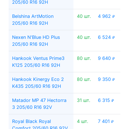
205/60 R16 92H
Belshina ArtMotion
40 шт.
4 962
₽
205/60 R16 92H
Nexen N'Blue HD Plus
40 шт.
6 524
₽
205/60 R16 92H
Hankook Ventus Prime3
80 шт.
9 640
₽
K125 205/60 R16 92H
Hankook Kinergy Eco 2
80 шт.
9 350
₽
K435 205/60 R16 92H
Matador MP 47 Hectorra
31 шт.
6 315
₽
3 205/60 R16 92V
Royal Black Royal
4 шт.
7 401
₽
Comfort 205/60 R16 92V